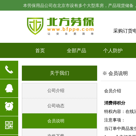
本劳保用品公司在北京市设有多个大型库房，产品现货储备
采购订货
首页
全部产品
个人防护
끅
关于我们
※ 会员说明
뀩
会员介绍
公司介绍
消费得
积分
뀥
公司动态
特权内容：在线
注意事项：
会员说明
낃
当订单中商品发