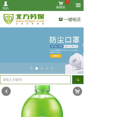
0
낙
넙
首页
끀
购物车
我的
个人防护
一键电话
뀰
作业防护
清洁用品
设备仪表
工业安全
其他用品
끠
关于我们
낙
낒
联系我们
全部产品