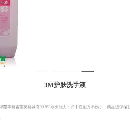
3M护肤洗手液
萄球菌等有害菌类群具有99.9%杀灭能力；@中性配方不伤手，药品级保
。