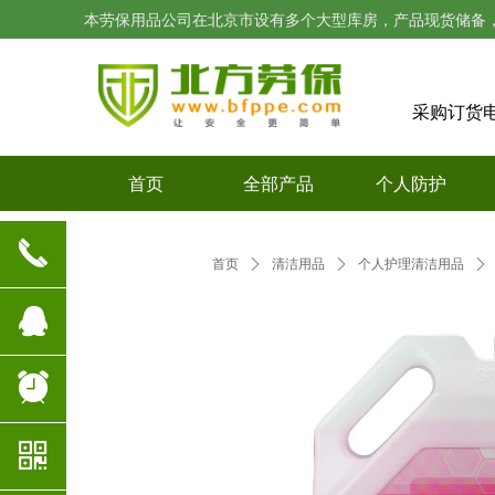
本劳保用品公司在北京市设有多个大型库房，产品现货储备
采购订货
首页
全部产品
个人防护
끅
首页
ꄲ
清洁用品
ꄲ
个人护理清洁用品
ꄲ
뀩
뀥
낃