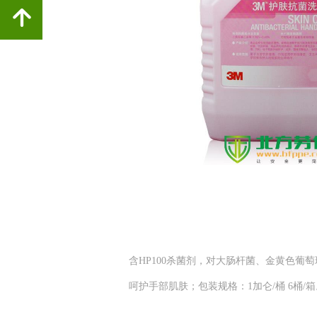
녕
含HP100杀菌剂，对大肠杆菌、金黄色葡
呵护手部肌肤；包装规格：1加仑/桶 6桶/箱