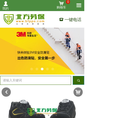
0
낙
넙
首页
끀
购物车
我的
个人防护
一键电话
뀰
作业防护
清洁用品
设备仪表
工业安全
其他用品
끠
关于我们
낙
낒
联系我们
全部产品