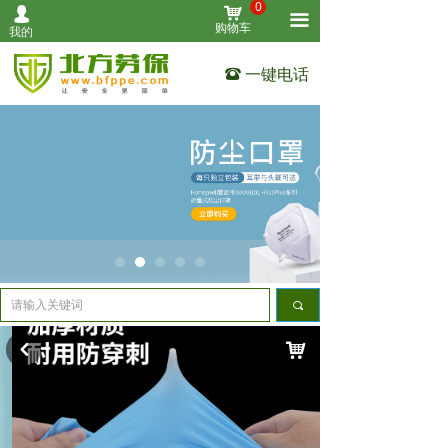
0
낙
넙
首页
끀
购物车
我的
个人防护
一键电话
뀰
作业防护
清洁用品
设备仪表
工业安全
其他用品
끠
关于我们
낙
낒
联系我们
全部产品