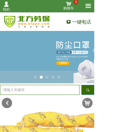
0
낙
넙
首页
끀
购物车
我的
个人防护
一键电话
뀰
作业防护
清洁用品
设备仪表
工业安全
其他用品
끠
关于我们
낙
낒
联系我们
全部产品