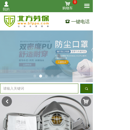
0
낙
넙
首页
끀
购物车
我的
个人防护
一键电话
뀰
作业防护
清洁用品
设备仪表
工业安全
其他用品
끠
关于我们
낙
낒
联系我们
全部产品