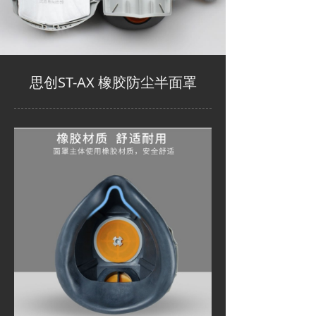
思创ST-AX 橡胶防尘半面罩